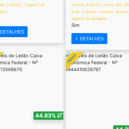
eno, 2 qto(s), 1 vaga(s) de
terreno, 4 qto(s), a.serv, WC, W
gem.
Emp, 2 sala(s), cozinha, Terraco
o
vaga(s) de garagem.
Sim
 DETALHES
+ DETALHES
NOVO
44.83%