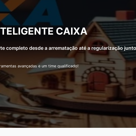
EU INVESTIMENTO
você tem todas as orientações para arrematar e regulariza
ura e rápida.
 um time de especialistas e processos ágeis!
dade
Bairro