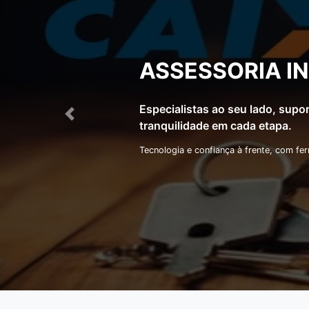
TRANSFORME S
Com nosso apoio especializado, 
Anterior
Econômica Federal de forma seg
Aproveite oportunidades exclusivas, com
Estado
Ci