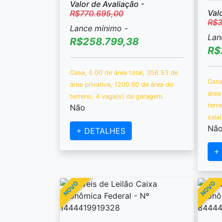
Valor de Avaliação -
Val
R$770.695,00
R$3
Lance mínimo -
Lan
R$258.799,38
R$
Casa, 0.00 de área total, 356.53 de
Casa
área privativa, 1200.00 de área do
área
terreno, 4 vaga(s) de garagem.
terr
Não
sala(
Nã
+ DETALHES
+
NOVO
NOVO