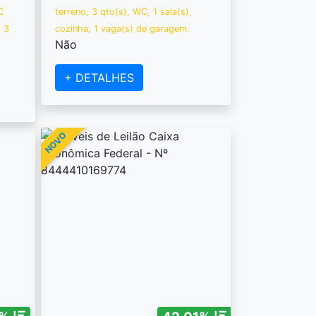
C
terreno, 3 qto(s), WC, 1 sala(s),
, 3
cozinha, 1 vaga(s) de garagem.
Não
+ DETALHES
NOVO