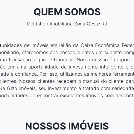
QUEM SOMOS
 Venda
De R$
Até R$
Goldstein Imobiliária Zona Oeste RJ
rtunidades de imóveis em leilão da Caixa Econômica Fede
obiliário, oferecemos aos nossos clientes um suporte com
uma transação segura e tranquila. Nossa missão é proporci
ilão em uma oportunidade de investimento inteligente e c
dade e confiança. Por isso, utilizamos as melhores ferrame
clientes. Nossos clientes recebem o manual do cliente pa
Na Gizo Imóveis, seu investimento é tratado com seriedade, 
oportunidades de encontrar excelentes imóveis com desco
NOSSOS IMÓVEIS