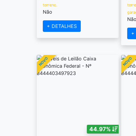
terreno.
terr
Não
gara
Nã
+ DETALHES
+
NOVO
NOVO
44.97%