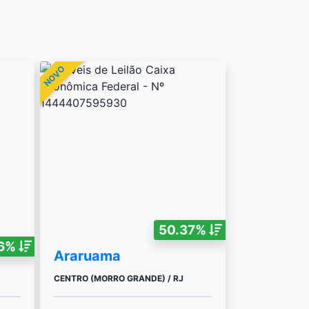
NOVO
50.37%
56%
Araruama
CENTRO (MORRO GRANDE) / RJ