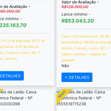
Valor de Avaliação -
or de Avaliação -
R$128.000,00
69.000,00
Lance mínimo -
ce mínimo -
R$53.043,20
235.163,70
Casa, 0.00 de área total, 58.46 
, 81.75 de área total, 81.75 de
área privativa, 190.00 de área d
 privativa, 0.00 de área do
terreno, 2 qto(s), a.serv, WC, 1
eno, 2 qto(s), a.serv, WC, 1
sala(s), cozinha, 1 vaga(s) de
s), cozinha.
garagem.
o
Não
 DETALHES
+ DETALHES
NOVO