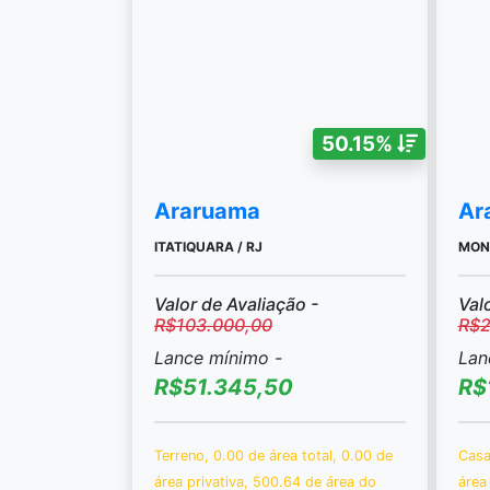
50.15%
Araruama
Ar
ITATIQUARA / RJ
MONT
Valor de Avaliação -
Val
R$103.000,00
R$2
Lance mínimo -
Lan
R$51.345,50
R$
Terreno, 0.00 de área total, 0.00 de
Casa
área privativa, 500.64 de área do
área